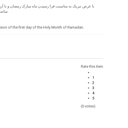
مناسبت اولین روز ماه مبارک رمضان تعطیل می باشد. اوقات کاری سفارت در ماه مبارک رمضان، همه روزه از دوشنبه الی جمعه، از ساعت 9 الی 2 عصر میباشد.
sion of the first day of the Holy Month of Ramadan.
Rate this item
1
2
3
4
5
(0 votes)