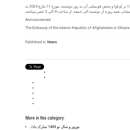
با عرض تبریک به مناسبت فرا رسیدن ماه مبارک رمضان و با آرزوی قبولی طاعات و عبادات به اطلاع مراجعین محترم رسانیده می شود که سفارت ج.ا.ا در اوتاوا و بخش قونسلی آن به روز دوشنبه، مورخ 11 مارچ 2024 به
Announcement
The Embassy of the Islamic Republic of Afghanistan in Ottawa 
Published in:
News
More in this category:
نوروز و سال نو 1403 مبارک باد!ـ