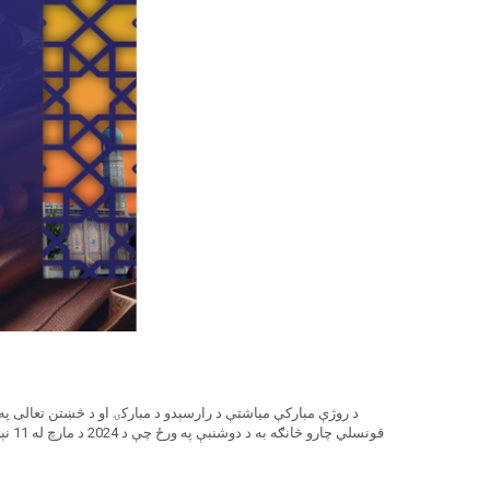
د روژې مبارکې میاشتې د رارسېدو د مبارکۍ او د څښتن تعالی په د