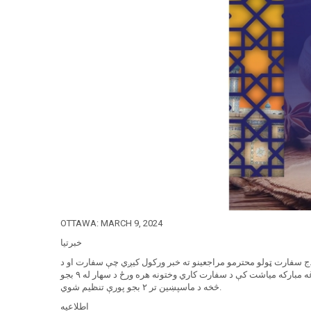
OTTAWA: MARCH 9, 2024
خبرتیا
 ا.ا.ج سفارت ټولو محترمو مراجعینو ته خبر ورکول کیږي چې سفارت او د
قونسلي چارو څانګه به د دوشنبې په ورځ چې د 2024 د مارچ له 11 نېټې سره برابره ده د روژې مبارکې میاشتې د لومړۍ ورځې په مناسبت رخصت وي. په دغه مبارکه میاشت کې د سفارت کاري وختونه هره ورځ د سهار له ۹ بجو
څخه د ماسپښین تر ۲ بجو پورې تنظیم شوي.
اطلاعیه