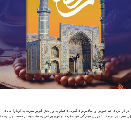
ربار کې د اطاعتونو او عبادتونو د قبولۍ د هیلو په وړاندې کولو سره، په اوتاوا کې د