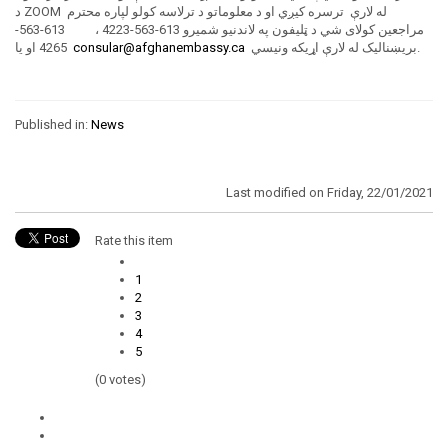
د ZOOM له لارې ترسره کیږي او د معلوماتو د ترلاسه کولو لپاره محترم
مراجعین کولای شي د ټلیفون په لاندنیو شمیرو 613-563-4223 ، 613-563-
4265 او یا
consular@afghanembassy.ca
بریښنالیک له لارې اړیکه ونیسي.
Published in:
News
Last modified on Friday, 22/01/2021
Rate this item
1
2
3
4
5
(0 votes)