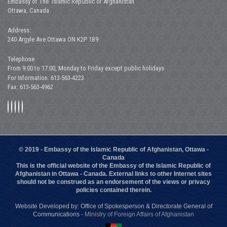
Embassy of The Islamic Republic of Afghanistan
Ottawa, Canada
Address:
240 Argyle Ave Ottawa ON K2P 1B9
Telephone
From 9:00 to 17:00, Monday to Friday except public holidays
For Information: 613-563-4223
Fax: 613-563-4962
© 2019 - Embassy of the Islamic Republic of Afghanistan, Ottawa -
Canada
This is the official website of the Embassy of the Islamic Republic of
Afghanistan in Ottawa - Canada. External links to other Internet sites
should not be construed as an endorsement of the views or privacy
policies contained therein.
Website Developed by: Office of Spokesperson & Directorate General of
Communications -
Ministry of Foreign Affairs of Afghanistan