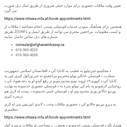
تعیین وقت ملاقات حضوری برای موارد خیلی ضروری از طریق لینک ذیل صورت
می گیرد:
https://www.ottawa.mfa.af/book-appointments.html
همچنین برای همآهنگ نمودن خدمات قونسلی پستی، انجام مصاحبه / ملاقات از
طریق ZOOM و کسب معلومات، مراجعین محترم می توانند از طریق ایمیل و یا
شماره های ذیل تماس حاصل نمایند:
consular@afghanembassy.ca
613-563-4223
613-563-4265
د مخکینيو خبرتیاوو په تعقیب په کاناډا کې د افغانستان اسلامي جمهوریت
سفارت د قونسلي څانګې ټولو محترمو مراجعینو ته خبر ورکول کیږي چې په
کاناډا کې د کوویډ ۱۹ اړوند نویو محدودیتونو تر رفع کېدو او په دغه هېواد کې د
روغتیايي لارښونو په پام کې نیولو سره به د قونسلي حضوري خدمتونه په نهایت
بیړنیو حالاتو پورې محدود وي او د قونسلي ځینې خدمتونه د پست له لارې هم
ترسره کیږي.
په ډېرو بیړنیو حالاتو کې د حضوري ملاقات وخت د لاندې انټرنیټي پتې له لارې
تنظمیږي:
https://www.ottawa.mfa.af/book-appointments.html
همدارنګه د قونسلي پستي خدمتونو د همغږۍ، د مصاحبې او ملاقات ترسره کول